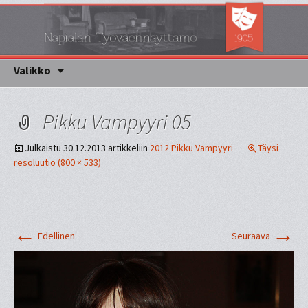
Napialan työväennäyttämö
Napsa
Siirry sisältöön
Valikko
Pikku Vampyyri 05
Julkaistu
30.12.2013
artikkeliin
2012 Pikku Vampyyri
Täysi
resoluutio (800 × 533)
←
→
Edellinen
Seuraava