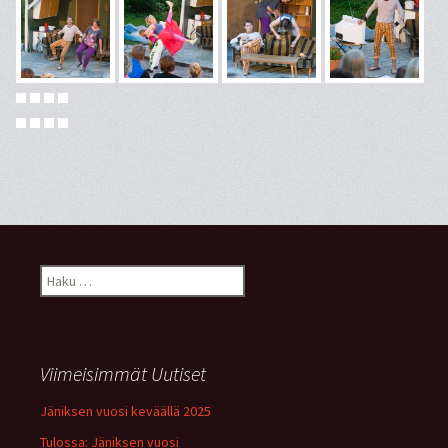
Haku:
Viimeisimmät Uutiset
Jäniksen vuosi keväällä 2025
Tulossa: Jäniksen vuosi