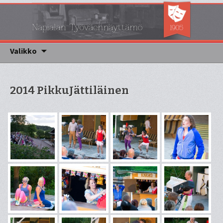
Napialan työväennäyttämö
Napsa
Siirry sisältöön
Valikko
2014 PikkuJättiläinen