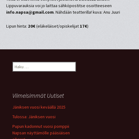
Lippuvarauksia voi jo laittaa sähköpostitse osoitteeseen
info.napsa@gmail.com
. Nähdään teatterilla! kuva: Anu Juuri
Lipun hinta:
20€
(eläkeläiset/opiskelijat
17€
)
Haku:
Viimeisimmät Uutiset
Jäniksen vuosi keväällä 2025
Tulossa: Jäniksen vuosi
Pupun kadonnut vuosi pomppii
Napsan näyttämölle pääsiäisen