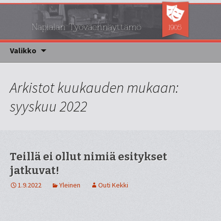
Napialan työväennäyttämö
Napsa
Siirry sisältöön
Valikko
Arkistot kuukauden mukaan:
syyskuu 2022
Teillä ei ollut nimiä esitykset
jatkuvat!
1.9.2022
Yleinen
Outi Kekki