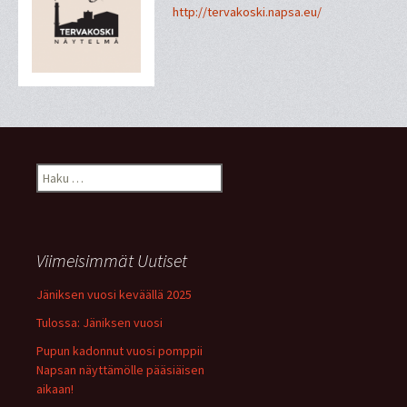
http://tervakoski.napsa.eu/
Haku:
Viimeisimmät Uutiset
Jäniksen vuosi keväällä 2025
Tulossa: Jäniksen vuosi
Pupun kadonnut vuosi pomppii
Napsan näyttämölle pääsiäisen
aikaan!