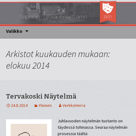
Napialan työväennäyttämö
Napsa
Siirry sisältöön
Valikko
Arkistot kuukauden mukaan:
elokuu 2014
Tervakoski Näytelmä
24.8.2014
Yleinen
VerkkoHerra
Juhlavuoden näytelmän tuotanto on
täydessä tohinassa. Seuraa näytelmän
prosessia täältä: